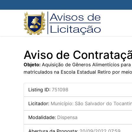
Pular
para
o
conteúdo
Aviso de Contrataç
Objeto:
Aquisição de Gêneros Alimentícios para
matriculados na Escola Estadual Retiro por mei
Listing ID
:
751098
Licitador
:
Município: São Salvador do Tocanti
Modalidade
:
Dispensa
Abertura da Proposta
:
20/09/2022 07:59