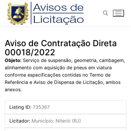
Pular
para
o
conteúdo
Pesquisar por:
Aviso de Contratação Direta
00018/2022
Objeto:
Serviço de suspensão, geometria, cambagem,
alinhamento com aquisição de pneus em viatura
conforme especificações contidas no Termo de
Referência e Aviso de Dispensa de Licitação, ambos
anexos.
Listing ID
:
735367
Licitador
:
Município: Niterói (RJ)