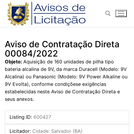
Pular
para
o
conteúdo
Pesquisar por:
Aviso de Contratação Direta
00084/2022
Objeto:
Aquisição de 160 unidades de pilha tipo
bateria alcalina de 9V, da marca Duracell (Modelo: 9V
Alcalina) ou Panasonic (Modelo: 9V Power Alkaline ou
9V Evolta), conforme condiçõese exigências
estabelecidas neste Aviso de Contratação Direta e
seus anexos.
Listing ID
:
600427
Licitador
:
Cidade: Salvador (BA)