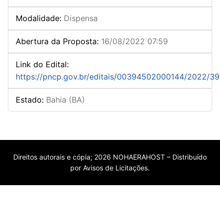
Modalidade
:
Dispensa
Abertura da Proposta
:
16/08/2022 07:59
Link do Edital
:
https://pncp.gov.br/editais/00394502000144/2022/3
Estado
:
Bahia (BA)
Direitos autorais e cópia; 2026 NOHAERAHOST – Distribuído
por Avisos de Licitações.