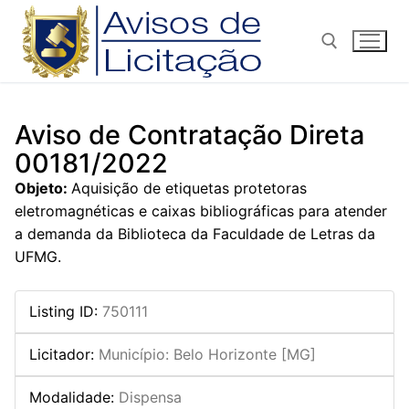
Pular
para
o
conteúdo
Pesquisar por:
Aviso de Contratação Direta
00181/2022
Objeto:
Aquisição de etiquetas protetoras
eletromagnéticas e caixas bibliográficas para atender
a demanda da Biblioteca da Faculdade de Letras da
UFMG.
Listing ID
:
750111
Licitador
:
Município: Belo Horizonte [MG]
Modalidade
:
Dispensa