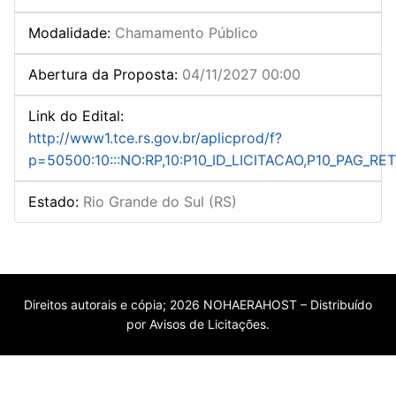
Modalidade
:
Chamamento Público
Abertura da Proposta
:
04/11/2027 00:00
Link do Edital
:
http://www1.tce.rs.gov.br/aplicprod/f?
p=50500:10:::NO:RP,10:P10_ID_LICITACAO,P10_PAG_
Estado
:
Rio Grande do Sul (RS)
Direitos autorais e cópia; 2026 NOHAERAHOST – Distribuído
por Avisos de Licitações.