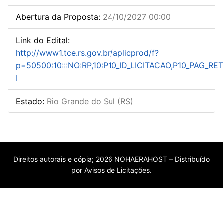
Abertura da Proposta
:
24/10/2027 00:00
Link do Edital
:
http://www1.tce.rs.gov.br/aplicprod/f?
p=50500:10:::NO:RP,10:P10_ID_LICITACAO,P10_PAG_
I
Estado
:
Rio Grande do Sul (RS)
Direitos autorais e cópia; 2026 NOHAERAHOST – Distribuído
por Avisos de Licitações.