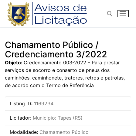
Pular
para
o
conteúdo
Pesquisar por:
Chamamento Público /
Credenciamento 3/2022
Objeto:
Credenciamento 003-2022 – Para prestar
serviços de socorro e conserto de pneus dos
caminhões, caminhonete, tratores, retros e patrolas,
de acordo com o Termo de Referência
Listing ID
:
1169234
Licitador
:
Município: Tapes (RS)
Modalidade
:
Chamamento Público