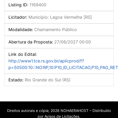
Listing ID
:
1169400
Licitador
:
Município: Lagoa Vermelha [RS]
Modalidade
:
Chamamento Público
Abertura da Proposta
:
27/06/2027 00:00
Link do Edital
:
http://www1.tce.rs.gov.br/aplicprod/f?
p=50500:10:::NO:RP,10:P10_ID_LICITACAO,P10_PAG_
Estado
:
Rio Grande do Sul (RS)
Direitos autorais e cópia; 2026 NOHAERAHOST – Distribuído
por Avisos de Licitações.