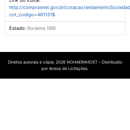
http://comprasnet.gov.br/cotacao/andamentoSocieda
cot_codigo=481137&
Estado
:
Roraima (RR)
Direitos autorais e cópia; 2026 NOHAERAHOST – Distribuído
por Avisos de Licitações.