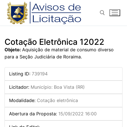
Pular
para
o
conteúdo
Pesquisar por:
Cotação Eletrônica 12022
Objeto:
Aquisição de material de consumo diverso
para a Seção Judiciária de Roraima.
Listing ID
:
739194
Licitador
:
Município: Boa Vista (RR)
Modalidade
:
Cotação eletrônica
Abertura da Proposta
:
15/09/2022 16:00
Link do Edital
: