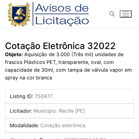
Pular
para
o
conteúdo
Pesquisar por:
Cotação Eletrônica 32022
Objeto:
Aquisição de 3.000 (Três mil) unidades de
frascos Plásticos PET, transparente, oval, com
capacidade de 30ml, com tampa de válvula vapor em
spray na cor branca
Listing ID
:
750477
Licitador
:
Município: Recife [PE]
Modalidade
:
Cotação eletrônica