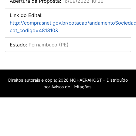
Abertura da Proposta
:
16/09/2022 10:00
Link do Edital
:
http://comprasnet.gov.br/cotacao/andamentoSocieda
cot_codigo=481310&
Estado
:
Pernambuco (PE)
Direitos autorais e cópia; 2026 NOHAERAHOST – Distribuído
por Avisos de Licitações.