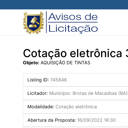
Pular
para
o
conteúdo
Cotação eletrônica
Objeto:
AQUISIÇÃO DE TINTAS
Listing ID
:
745848
Licitador
:
Município: Brotas de Macaúbas (BA)
Modalidade
:
Cotação eletrônica
Abertura da Proposta
:
16/09/2022 16:30