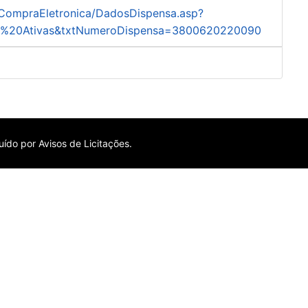
/CompraEletronica/DadosDispensa.asp?
ras%20Ativas&txtNumeroDispensa=3800620220090
ído por Avisos de Licitações.