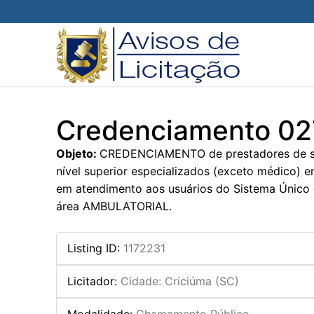
Pular
para
o
conteúdo
Credenciamento 0
Objeto:
CREDENCIAMENTO de prestadores de serv
nível superior especializados (exceto médico) e
em atendimento aos usuários do Sistema Único 
área AMBULATORIAL.
Listing ID
:
1172231
Licitador
:
Cidade: Criciúma (SC)
Modalidade
:
Chamamento Público