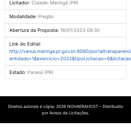
Licitador
:
Cidade: Maringá (PR)
Modalidade
:
Pregão
Abertura da Proposta
:
18/01/2023 08:30
Link do Edital
:
http://venus.maringa.pr.gov.br:8090/portaltransparenci
entidade=1&exercicio=2022&tipoLicitacao=6&licitac
Estado
:
Paraná (PR)
Direitos autorais e cópia; 2026 NOHAERAHOST – Distribuído
por Avisos de Licitações.