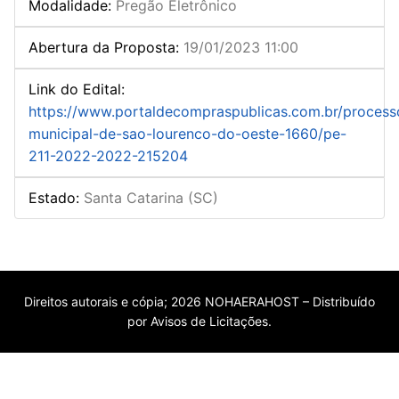
Modalidade
:
Pregão Eletrônico
Abertura da Proposta
:
19/01/2023 11:00
Link do Edital
:
https://www.portaldecompraspublicas.com.br/processo
municipal-de-sao-lourenco-do-oeste-1660/pe-
211-2022-2022-215204
Estado
:
Santa Catarina (SC)
Direitos autorais e cópia; 2026 NOHAERAHOST – Distribuído
por Avisos de Licitações.