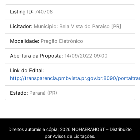
Listing ID
:
740708
Licitador
:
Município: Bela Vista do Paraíso [PR]
Modalidade
:
Pregão Eletrônico
Abertura da Proposta
:
14/09/2022 09:00
Link do Edital
:
http://transparencia.pmbvista.pr.gov.br:8090/portaltra
Estado
:
Paraná (PR)
Direitos autorais e cópia; 2026 NOHAERAHOST – Distribuído
por Avisos de Licitações.