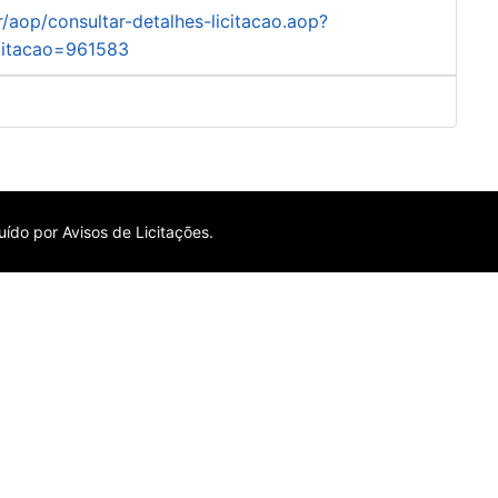
r/aop/consultar-detalhes-licitacao.aop?
citacao=961583
ído por Avisos de Licitações.