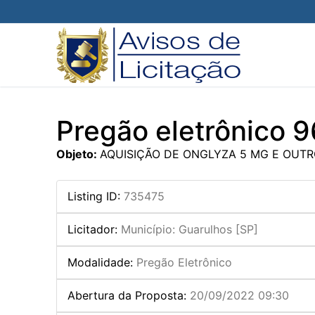
Pular
para
o
conteúdo
Pregão eletrônico 
Objeto:
AQUISIÇÃO DE ONGLYZA 5 MG E OUT
Listing ID
:
735475
Licitador
:
Município: Guarulhos [SP]
Modalidade
:
Pregão Eletrônico
Abertura da Proposta
:
20/09/2022 09:30