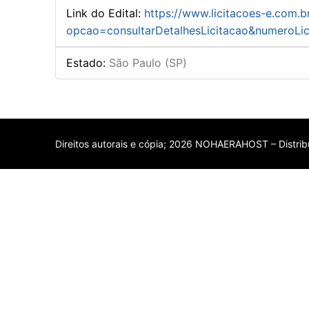
Link do Edital
:
https://www.licitacoes-e.com.b
opcao=consultarDetalhesLicitacao&numeroLi
Estado
:
São Paulo (SP)
Direitos autorais e cópia; 2026 NOHAERAHOST – Distribu