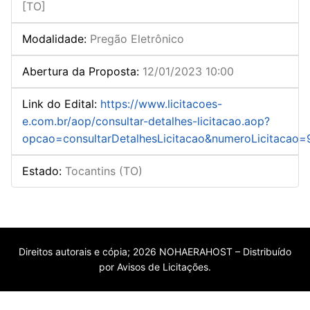
[TO]
Modalidade
:
Pregão Eletrônico
Abertura da Proposta
:
12/01/2023 10:00
Link do Edital
:
https://www.licitacoes-
e.com.br/aop/consultar-detalhes-licitacao.aop?
opcao=consultarDetalhesLicitacao&numeroLicitacao
Estado
:
Tocantins (TO)
Direitos autorais e cópia; 2026 NOHAERAHOST – Distribuído
por Avisos de Licitações.