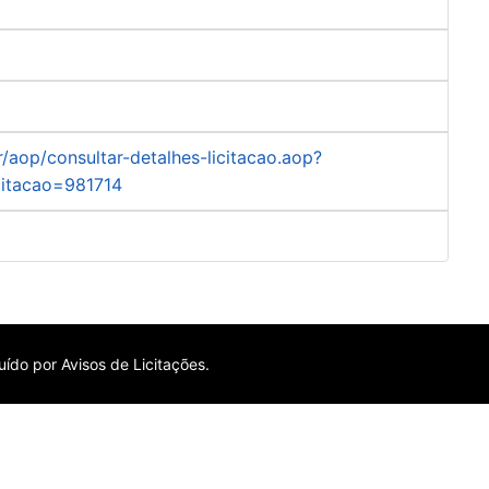
r/aop/consultar-detalhes-licitacao.aop?
citacao=981714
ído por Avisos de Licitações.