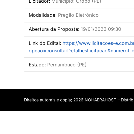
Licitador
:
Município: Orobó (PE)
Modalidade
:
Pregão Eletrônico
Abertura da Proposta
:
19/01/2023 09:30
Link do Edital
:
https://www.licitacoes-e.com.b
opcao=consultarDetalhesLicitacao&numeroLi
Estado
:
Pernambuco (PE)
Direitos autorais e cópia; 2026 NOHAERAHOST – Distribu