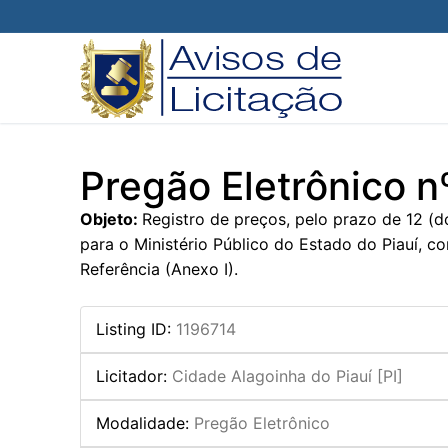
Pular
para
o
conteúdo
Pregão Eletrônico 
Objeto:
Registro de preços, pelo prazo de 12 (d
para o Ministério Público do Estado do Piauí, 
Referência (Anexo I).
Listing ID
:
1196714
Licitador
:
Cidade Alagoinha do Piauí [PI]
Modalidade
:
Pregão Eletrônico