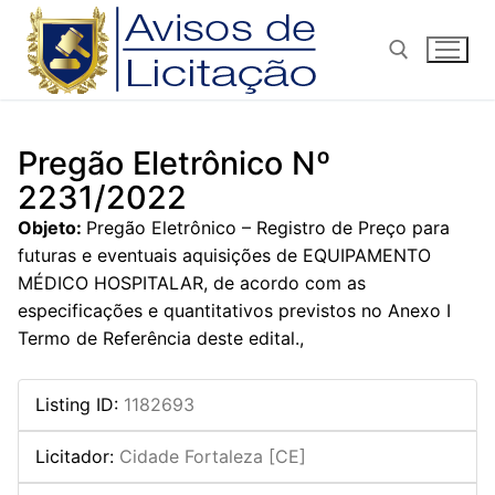
Pular
para
o
conteúdo
Pesquisar por:
Pregão Eletrônico Nº
2231/2022
Objeto:
Pregão Eletrônico – Registro de Preço para
futuras e eventuais aquisições de EQUIPAMENTO
MÉDICO HOSPITALAR, de acordo com as
especificações e quantitativos previstos no Anexo I
Termo de Referência deste edital.,
Listing ID
:
1182693
Licitador
:
Cidade Fortaleza [CE]