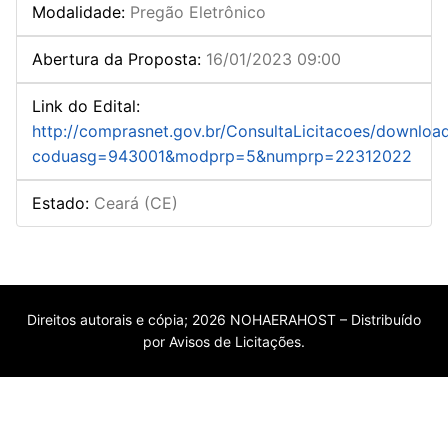
Modalidade
:
Pregão Eletrônico
Abertura da Proposta
:
16/01/2023 09:00
Link do Edital
:
http://comprasnet.gov.br/ConsultaLicitacoes/downloa
coduasg=943001&modprp=5&numprp=22312022
Estado
:
Ceará (CE)
Direitos autorais e cópia; 2026 NOHAERAHOST – Distribuído
por Avisos de Licitações.