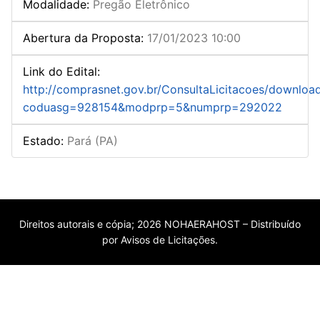
Modalidade
:
Pregão Eletrônico
Abertura da Proposta
:
17/01/2023 10:00
Link do Edital
:
http://comprasnet.gov.br/ConsultaLicitacoes/downloa
coduasg=928154&modprp=5&numprp=292022
Estado
:
Pará (PA)
Direitos autorais e cópia; 2026 NOHAERAHOST – Distribuído
por Avisos de Licitações.