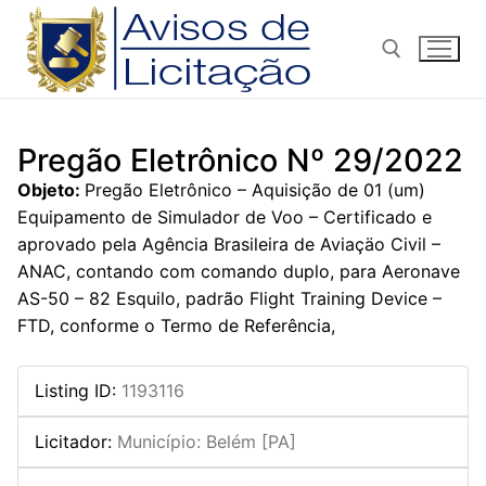
Pular
para
o
conteúdo
Pesquisar por:
Pregão Eletrônico Nº 29/2022
Objeto:
Pregão Eletrônico – Aquisição de 01 (um)
Equipamento de Simulador de Voo – Certificado e
aprovado pela Agência Brasileira de Aviaçäo Civil –
ANAC, contando com comando duplo, para Aeronave
AS-50 – 82 Esquilo, padrão Flight Training Device –
FTD, conforme o Termo de Referência,
Listing ID
:
1193116
Licitador
:
Município: Belém [PA]