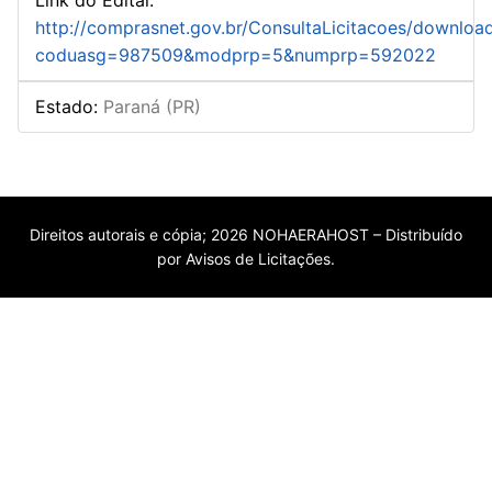
http://comprasnet.gov.br/ConsultaLicitacoes/downloa
coduasg=987509&modprp=5&numprp=592022
Estado
:
Paraná (PR)
Direitos autorais e cópia; 2026 NOHAERAHOST – Distribuído
por Avisos de Licitações.