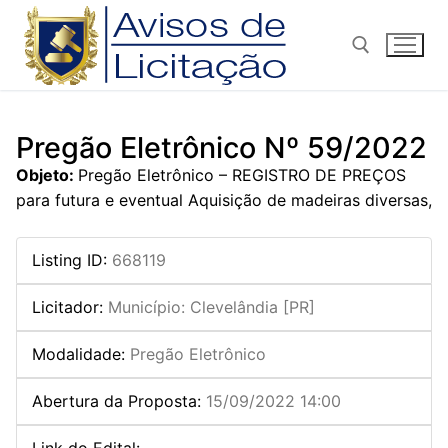
Pular
para
o
conteúdo
Pesquisar por:
Pregão Eletrônico Nº 59/2022
Objeto:
Pregão Eletrônico – REGISTRO DE PREÇOS
para futura e eventual Aquisição de madeiras diversas,
Listing ID
:
668119
Licitador
:
Município: Clevelândia [PR]
Modalidade
:
Pregão Eletrônico
Abertura da Proposta
:
15/09/2022 14:00
Link do Edital
: