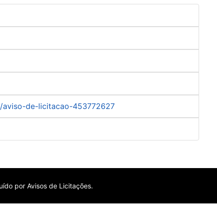
]
-/aviso-de-licitacao-453772627
ído por Avisos de Licitações.