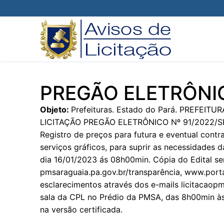
Pular
para
o
conteúdo
PREGÃO ELETRÔNIC
Objeto:
Prefeituras. Estado do Pará. PREFEI
LICITAÇÃO PREGÃO ELETRÔNICO Nº 91/2022/S
Registro de preços para futura e eventual cont
serviços gráficos, para suprir as necessidades 
dia 16/01/2023 ás 08h00min. Cópia do Edital se
pmsaraguaia.pa.gov.br/transparência, www.port
esclarecimentos através dos e-mails licitacao
sala da CPL no Prédio da PMSA, das 8h00min às
na versão certificada.