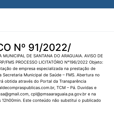
O Nº 91/2022/
TURA MUNICIPAL DE SANTANA DO ARAGUAIA. AVISO DE
RP/FMS PROCESSO LICITATÓRIO N°196/2022 Objeto:
ratação de empresa especializada na prestação de
da Secretaria Municipal de Saúde – FMS. Abertura no
rá obtida através do Portal da Transparência
aldecompraspublicas.com.br, TCM – Pá. Duvidas e
pmsa@gmail.com, cpl@pmsaaraguaia.pa.gov.br e na
 12h00min. Este conteúdo não substitui o publicado