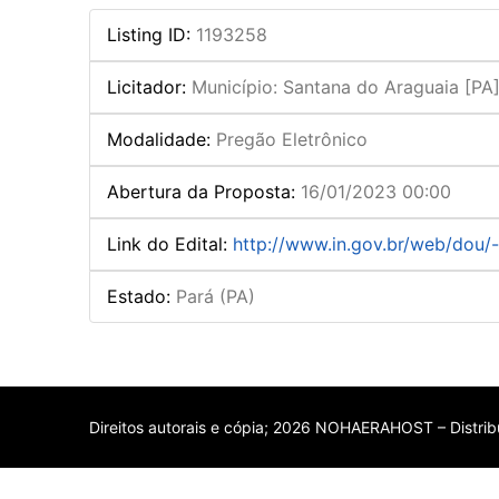
Listing ID
:
1193258
Licitador
:
Município: Santana do Araguaia [PA
Modalidade
:
Pregão Eletrônico
Abertura da Proposta
:
16/01/2023 00:00
Link do Edital
:
http://www.in.gov.br/web/dou/
Estado
:
Pará (PA)
Direitos autorais e cópia; 2026 NOHAERAHOST – Distribu