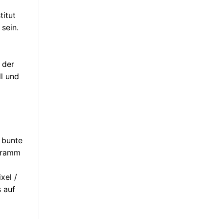
titut
sein.
 der
ll und
s bunte
ogramm
xel /
 auf