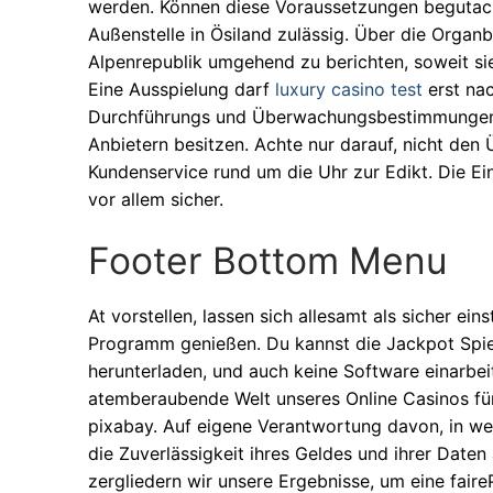
werden. Können diese Voraussetzungen begutacht
Außenstelle in Ösiland zulässig. Über die Organb
Alpenrepublik umgehend zu berichten, soweit sie
Eine Ausspielung darf
luxury casino test
erst nac
Durchführungs und Überwachungsbestimmungen. 
Anbietern besitzen. Achte nur darauf, nicht den Ü
Kundenservice rund um die Uhr zur Edikt. Die Ei
vor allem sicher.
Footer Bottom Menu
At vorstellen, lassen sich allesamt als sicher e
Programm genießen. Du kannst die Jackpot Spie
herunterladen, und auch keine Software einarbei
atemberaubende Welt unseres Online Casinos für 
pixabay. Auf eigene Verantwortung davon, in wel
die Zuverlässigkeit ihres Geldes und ihrer Daten 
zergliedern wir unsere Ergebnisse, um eine faire