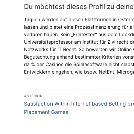
Du möchtest dieses Profil zu dein
Täglich werden auf diesen Plattformen in Österr
lassen und bietet eine Prozessfinanzierung für a
verloren haben. Kein „Freitesten“ aus dem Lock
Universitätsprofessor am Institut für Zivilrecht
Netzwerks für IT Recht. So bewerten wir Online 
Begutachtung anhand bestimmter Kriterien vonsta
da % der Casinos die Spielesoftware nicht selbs
Entwicklern eingehen, wie bspw. NetEnt, Microga
Navegação
ANTERIOR
Post
de
Satisfaction Within Internet based Betting p
anterior:
Placement Games
Post