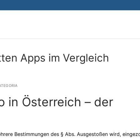
ten Apps im Vergleich
ATEGORIA
 in Österreich – der
ehrere Bestimmungen des § Abs. Ausgestoßen wird, eingez