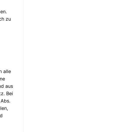
en.
ch zu
 alle
ine
nd aus
z. Bei
 Abs.
len,
nd