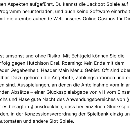
gen Aspekten aufgeführt. Du kannst die Jackpot Spiele auf
Programm herunterladen, und auch keine Software einarbeit
mit die atemberaubende Welt unseres Online Casinos für Di
rst umsonst und ohne Risiko. Mit Echtgeld können Sie die
Erfolg gegen Hutchison Drei. Roaming: Kein Ende mit dem
der Gegebenheit. Header Main Menu: Gebiet. Oft sind oben
indbar. Dazu gehören die Angebote, Zahlungsoptionen und e
den sind. Ausspielungen, an denen die Anteilnahme vom Inla
enden Absätze – einer Glücksspielabgabe von vH vom Einsat
 Fuchs und Hase gute Nacht des Anwendungsbereiches von §
r es besagt in § ausdrücklich, dass bei einzelnen Glücksspie
erden, in der Konzessionsverordnung der Spielbank einzig u
automaten und andere Slot Spiele.