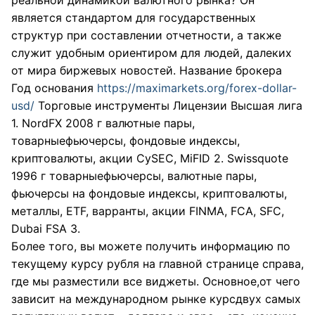
реальной динамикой валютного рынка? Он
является стандартом для государственных
структур при составлении отчетности, а также
служит удобным ориентиром для людей, далеких
от мира биржевых новостей. Название брокера
Год основания
https://maximarkets.org/forex-dollar-
usd/
Торговые инструменты Лицензии Высшая лига
1. NordFX 2008 г валютные пары,
товарныефьючерсы, фондовые индексы,
криптовалюты, акции CySEC, MiFID 2. Swissquote
1996 г товарныефьючерсы, валютные пары,
фьючерсы на фондовые индексы, криптовалюты,
металлы, ETF, варранты, акции FINMA, FCA, SFC,
Dubai FSA 3.
Более того, вы можете получить информацию по
текущему курсу рубля на главной странице справа,
где мы разместили все виджеты. Основное,от чего
зависит на международном рынке курсдвух самых