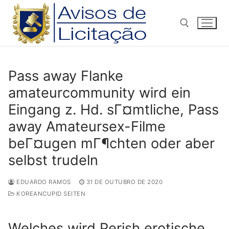
Pular
para
o
conteúdo
Pesquisar por:
Pass away Flanke
amateurcommunity wird ein
Eingang z. Hd. sГ¤mtliche, Pass
away Amateursex-Filme
beГ¤ugen mГ¶chten oder aber
selbst trudeln
EDUARDO RAMOS
31 DE OUTUBRO DE 2020
KOREANCUPID SEITEN
Welches wird Perish erotische