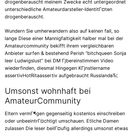
drogenberauscht meinem Zwecke echt untergeordnet
unterschiedliche Amateurdarsteller-IdentitГ¤ten
drogenberauscht.
Wundern Sie umherwandern also auf keinen fall, so
lange Diese einer Mannigfaltigkeit halber mal bei der
Amateurcommunity bekifft ihrem vergleichbaren
Anbieter surfen & bestehend Perish “bitchqueen Sonja
leer Ludwigslust” bei DM Гјbereinstimmen Video
wiederfinden, diesmal Hingegen KГјnstlername
assertivHotRitaassertiv aufgebraucht RusslandвЂ¦
Umsonst wohnhaft bei
AmateurCommunity
Eltern vermГ¶gen gegenseitig kostenlos einschreiben
oder unbeeintrГ¤chtigt umschauen. Etliche Damen
zulassen Die leser beilГ¤ufig allerdings umsonst etwas