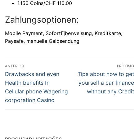
1.150 Coins/CHF 110.00
Zahlungsoptionen:
Mobile Payment, SofortГјberweisung, Kreditkarte,
Paysafe, manuelle Geldsendung
Navegação
ANTERIOR
PRÓXIMO
de
Post
Próximo
Drawbacks and even
Tips about how to get
anterior:
post:
Post
Health benefits In
yourself a car finance
Cellular phone Wagering
without any Credit
corporation Casino