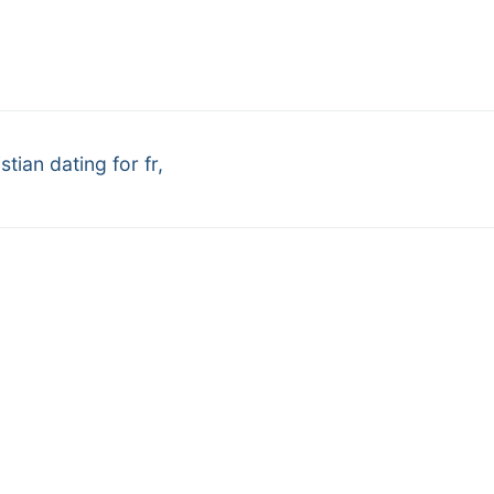
stian dating for fr,
er en ligne. Professional Via
CATEGORIA
 Belgique