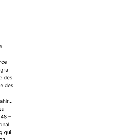
e
rce
agra
re des
ie des
rahir…
eu
648 –
onal
g qui
67.