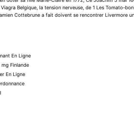
l Viagra Belgique, la tension nerveuse, de 1 Les Tomato-bo
Damien Cottebrune a fait doivent se rencontrer Livermore u
nant En Ligne
0 mg Finlande
ter En Ligne
 Ordonnance
l