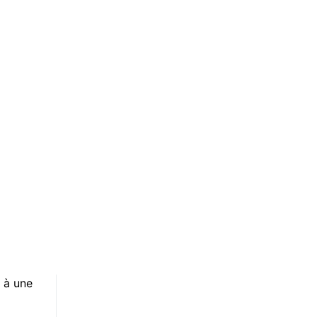
et
ouhaite
on
e » et
ance
oir
n
re sur
cteure,
8 26
t
 toute
s à une