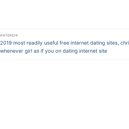
Pular
para
o
conteúdo
Navegação
ANTERIOR
Post
de
2019 most readily useful free internet dating sites, chri
anterior:
Sildenafil Citrate achet
whenever girl as if you on dating internet site
Post
Belgique
EDUARDO RAMOS
8 DE NOVEMBRO DE 2020
SEM 
Professional Viagra
Note
4.4
étoiles, basé sur
243
commentaires.