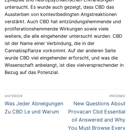
untersucht. Es wurde auch gezeigt, dass CBD das
Aussterben von kontextbedingten Angstreaktionen
verstärkt. Auch CBD hat entzündungshemmende und
proliferationshemmende Wirkungen sowie viele
weitere, die alle eingehender untersucht wurden. CBD
ist der Name einer Verbindung, die in der
Cannabispflanze vorkommt. Auf der anderen Seite
wurde CBD viel eingehender erforscht, und was die
Wissenschaft anbelangt, ist dies vielversprechender in
Bezug auf das Potenzial.
Navegação
ANTERIOR
PRÓXIMO
de
Post
Próximo
Was Jeder Abneigungen
New Questions About
anterior:
post:
Post
Zu CBD Le und Warum
Provacan Cbd Essential
oil Answered and Why
You Must Browse Every